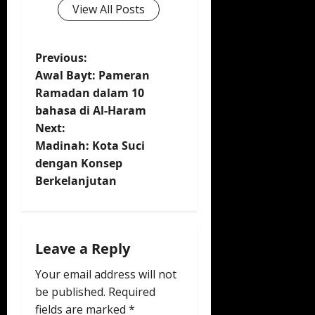
View All Posts
P
Previous:
Awal Bayt: Pameran
o
Ramadan dalam 10
bahasa di Al-Haram
s
Next:
t
Madinah: Kota Suci
dengan Konsep
n
Berkelanjutan
a
v
Leave a Reply
i
Your email address will not
be published.
Required
g
fields are marked
*