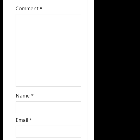
a
Comment
*
t
i
o
n
Name
*
Email
*