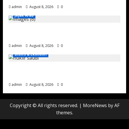
admin
August 8, 2026
0
Jejak Arab
Menjelajah Sejarah Maritim Jeddah Melalui
Pameran Artefak di Museum Laut Merah
admin
August 8, 2026
0
Bisnis & Ekonomi
Energi Nuklir Arab Saudi: Strategi Baru
Melampaui Ketergantungan Minyak
admin
August 8, 2026
0
Copyright © All rights reserved.
|
MoreNews
by AF
themes.