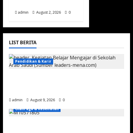
Muda
admin
August 2, 2026
0
LIST BERITA
Pendidikan & Karir
Kalender Sekolah Baru Saudi Resmi
Diumumkan, Reformasi Pendidikan
Semakin Dipercepat
admin
August 9, 2026
0
Olahraga & Kesehatan
Musim Balap Taif 2026 Memasuki Pekan
Ketiga di Arena King Khalid