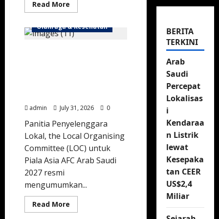
Read
Read More
more
about
Bantu
Olahraga & Kesehatan
BERITA
Pertahankan
Berat
TERKINI
Badan
Panitia Penyelenggara
Ideal,
SFDA
Arab
Piala Asia 2027 Resmi
Resmi
Beri
Buka Pendaftaran
Saudi
Izin
Sukarelawan di Arab
Percepat
Edar
untuk
Saudi
Lokalisas
Foundayo
admin
July 31, 2026
0
i
Kendaraa
Panitia Penyelenggara
n Listrik
Lokal, the Local Organising
lewat
Committee (LOC) untuk
Kesepaka
Piala Asia AFC Arab Saudi
tan CEER
2027 resmi
US$2,4
mengumumkan...
Miliar
Read
Read More
more
about
Sejarah