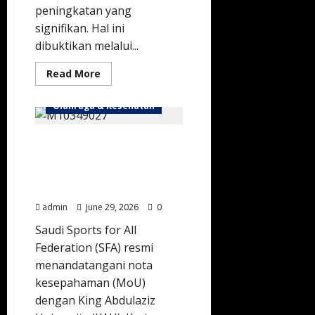
peningkatan yang
signifikan. Hal ini
dibuktikan melalui...
Read
Read More
more
about
Melesat
Olahraga & Kesehatan
di
Panggung
Dunia,
SFA dan KAU
Sistem
Kesehatan
Berkolaborasi Wujudkan
Arab
Saudi
Kampus Sehat Lewat
Cetak
Olahraga Komunitas
Prestasi
Gemilang
admin
June 29, 2026
0
Saudi Sports for All
Federation (SFA) resmi
menandatangani nota
kesepahaman (MoU)
dengan King Abdulaziz