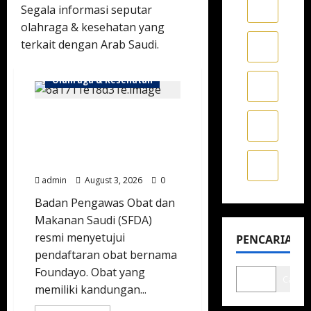
Segala informasi seputar
olahraga & kesehatan yang
terkait dengan Arab Saudi.
Olahraga & Kesehatan
Bantu Pertahankan Berat
Badan Ideal, SFDA Resmi
Beri Izin Edar untuk
Foundayo
admin
August 3, 2026
0
Badan Pengawas Obat dan
Makanan Saudi (SFDA)
resmi menyetujui
PENCARIAN
pendaftaran obat bernama
Foundayo. Obat yang
Cari
memiliki kandungan...