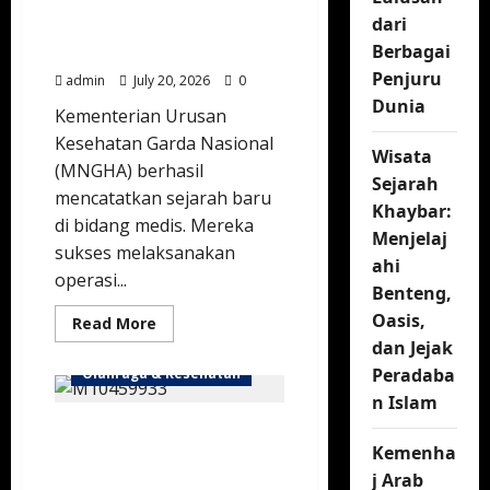
Sukses Gelar Operasi
Care
dari
Link
Jarak Jauh Berpresisi
Resmi
Berbagai
Tinggi
Diluncurkan
Penjuru
admin
July 20, 2026
0
Dunia
Kementerian Urusan
Kesehatan Garda Nasional
Wisata
(MNGHA) berhasil
Sejarah
mencatatkan sejarah baru
Khaybar:
di bidang medis. Mereka
Menjelaj
sukses melaksanakan
ahi
operasi...
Benteng,
Oasis,
Read
Read More
more
dan Jejak
about
Tim
Peradaba
Olahraga & Kesehatan
Medis
Arab
n Islam
Saudi
Tren Bersepeda
Sukses
Gelar
Kemenha
Meningkat Pesat di Kota
Operasi
Jarak
Suci Makkah
j Arab