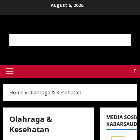
Skip
August 6, 2026
to
content
Primary
Menu
Home
»
Olahraga & Kesehatan
Olahraga &
MEDIA SOSIA
KABARSAUDI
Kesehatan