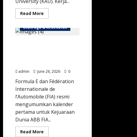
University (KAU). Kerja...
Read
Read More
more
about
SFA
Olahraga & Kesehatan
dan
KAU
Berkolaborasi
Pertama Kali dalam
Wujudkan
Kampus
Sejarah, Jeddah Corniche
Sehat
Lewat
Jadi Tuan Rumah
Olahraga
Pembuka Formula E
Komunitas
admin
June 26, 2026
0
Formula E dan Fédération
Internationale de
l’Automobile (FIA) resmi
mengumumkan kalender
pertama untuk Kejuaraan
Dunia ABB FIA...
Read
Read More
more