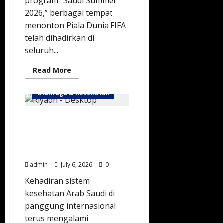
program “Saudi Summer
2026,” berbagai tempat
menonton Piala Dunia FIFA
telah dihadirkan di
seluruh...
Read
Read More
more
about
Manjakan
Olahraga & Kesehatan
Pencinta
Sepak
Bola,
Melesat di Panggung
Riyadh
Sulap
Dunia, Sistem Kesehatan
Berbagai
Destinasi
Arab Saudi Cetak Prestasi
Jadi
Gemilang
Zona
Nobar
admin
July 6, 2026
0
Piala
Dunia
Kehadiran sistem
Interaktif
kesehatan Arab Saudi di
panggung internasional
terus mengalami