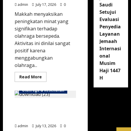
Jauh
Berpresisi
Saudi
admin
July 17, 2026
0
Tinggi
Setujui
Makkah menyaksikan
Evaluasi
peningkatan minat yang
Penyedia
signifikan terhadap
Layanan
olahraga bersepeda.
Jemaah
Aktivitas ini dinilai sangat
Internasi
positif karena
onal
menggabungkan
Musim
olahraga...
Haji 1447
Read
Read More
H
more
about
Tren
Olahraga & Kesehatan
Bersepeda
Meningkat
Pesat
Kemenkes Arab Saudi
di
Kota
Bantah Beri Izin Proyek
Suci
Makkah
Viral “Asia Medical City”
admin
July 13, 2026
0