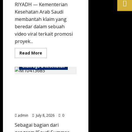
RIYADH — Kementerian
Kesehatan Arab Saudi
membantah klaim yang
beredar dalam sebuah
video viral terkait promosi
proyek...
Read
Read More
more
about
Kemenkes
Olahraga & Kesehatan
Arab
Saudi
Bantah
Manjakan Pencinta Sepak
Beri
Izin
Bola, Riyadh Sulap
Proyek
Viral
Berbagai Destinasi Jadi
“Asia
Zona Nobar Piala Dunia
Medical
City”
Interaktif
admin
July 8, 2026
0
Sebagai bagian dari