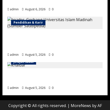
Negara Saudi Pertama
admin
August 6, 2026
0
Pendidikan & Karir
Universitas Islam Madinah, Kampus Islam
Bergengsi yang Melahirkan Lulusan dari
Berbagai Penjuru Dunia
admin
August 5, 2026
0
Jelajah Saudi
Wisata Sejarah Khaybar: Menjelajahi
Benteng, Oasis, dan Jejak Peradaban Islam
admin
August 5, 2026
0
Copyright © All rights reserved.
|
MoreNews
by AF