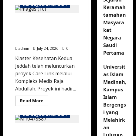
Panitia
Olahraga & Kesehatan
Keramah
Penyelenggara
Piala
tamahan
Asia
Transformasi Layanan
2027
Masyara
Resmi
Medis Jeddah, Proyek
Buka
kat
Pendaftaran
Cerdas Care Link Resmi
Sukarelawan
Negara
Diluncurkan
di
Saudi
Arab
admin
July 24, 2026
0
Saudi
Pertama
Klaster Kesehatan Kedua
Jeddah telah meluncurkan
Universit
proyek Care Link melalui
as Islam
Kompleks Medis Raja
Madinah,
Abdullah. Proyek ini hadir...
Kampus
Islam
Read
Read More
Bergengs
more
about
i yang
Transformasi
Olahraga & Kesehatan
Layanan
Melahirk
Medis
Jeddah,
an
Tim Medis Arab Saudi
Proyek
Cerdas
Lulusan