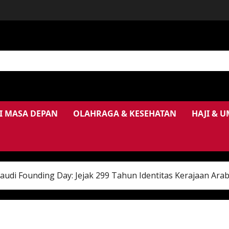
I MASA DEPAN
OLAHRAGA & KESEHATAN
HAJI & 
di Founding Day: Jejak 299 Tahun Identitas Kerajaan Arab