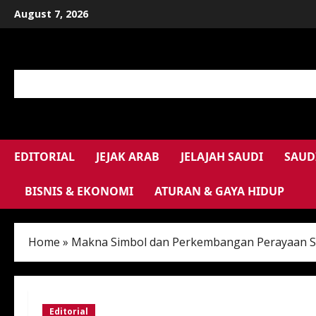
Skip
August 7, 2026
to
content
EDITORIAL
JEJAK ARAB
JELAJAH SAUDI
SAUD
BISNIS & EKONOMI
ATURAN & GAYA HIDUP
Home
»
Makna Simbol dan Perkembangan Perayaan Sau
Editorial