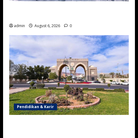
Sejarah Keramahtamahan Masyarakat Negara Saudi
Pertama
admin
August 6, 2026
0
Pendidikan & Karir
Universitas Islam Madinah, Kampus Islam Bergengsi
yang Melahirkan Lulusan dari Berbagai Penjuru