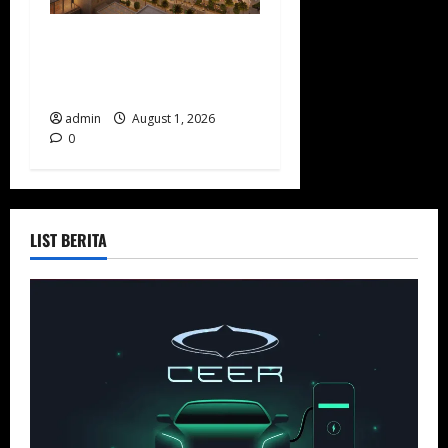
Diriyah Bangun Superblok
Waldorf Astoria Senilai
SAR2,7 Miliar
admin
August 1, 2026
0
LIST BERITA