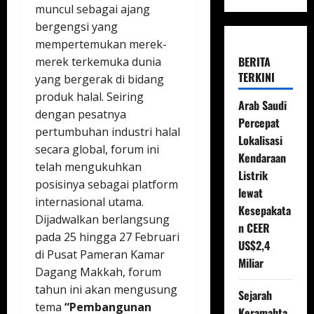
muncul sebagai ajang
bergengsi yang
mempertemukan merek-
BERITA
merek terkemuka dunia
TERKINI
yang bergerak di bidang
produk halal. Seiring
Arab Saudi
dengan pesatnya
Percepat
pertumbuhan industri halal
Lokalisasi
secara global, forum ini
Kendaraan
telah mengukuhkan
Listrik
posisinya sebagai platform
lewat
internasional utama.
Kesepakata
Dijadwalkan berlangsung
n CEER
pada 25 hingga 27 Februari
US$2,4
di Pusat Pameran Kamar
Miliar
Dagang Makkah, forum
tahun ini akan mengusung
Sejarah
tema
“Pembangunan
Keramahta