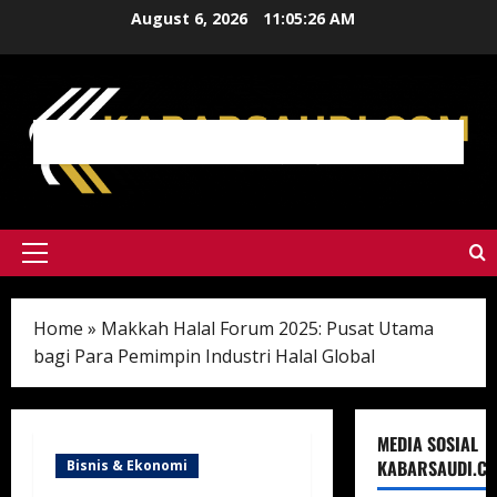
Skip
August 6, 2026
11:05:27 AM
to
content
Primary
Menu
Home
»
Makkah Halal Forum 2025: Pusat Utama
bagi Para Pemimpin Industri Halal Global
MEDIA SOSIAL
KABARSAUDI.C
Bisnis & Ekonomi