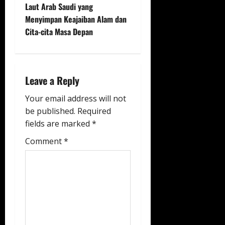
n
Laut Arab Saudi yang
Menyimpan Keajaiban Alam dan
a
Cita-cita Masa Depan
v
i
Leave a Reply
g
Your email address will not
a
be published.
Required
fields are marked
*
t
Comment
*
i
o
n