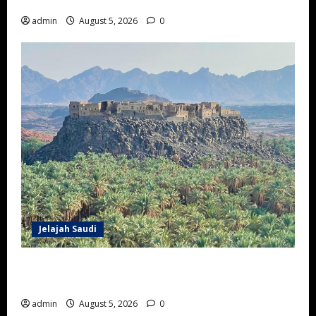
Dunia
admin
August 5, 2026
0
Jelajah Saudi
Wisata Sejarah Khaybar: Menjelajahi Benteng, Oasis,
dan Jejak Peradaban Islam
admin
August 5, 2026
0