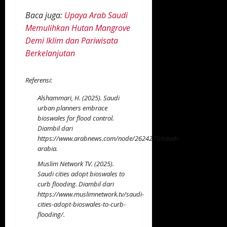
Baca juga:
Upaya Arab Saudi
Memulihkan Hutan Mangrove
Demi Iklim dan Pariwisata
Berkelanjutan
Referensi:
Alshammari, H. (2025). Saudi
urban planners embrace
bioswales for flood control.
Diambil dari
https://www.arabnews.com/node/2624270/saudi-
arabia
.
Muslim Network TV. (2025).
Saudi cities adopt bioswales to
curb flooding. Diambil dari
https://www.muslimnetwork.tv/saudi-
cities-adopt-bioswales-to-curb-
flooding/
.