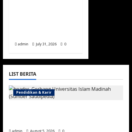
Pasar Karbon Arab
Saudi Semakin
Berkembang, Jadi
Motor Baru Ekonomi
Hijau Kawasan
admin
July 31, 2026
0
LIST BERITA
Pendidikan & Karir
Universitas Islam Madinah, Kampus Islam
Bergengsi yang Melahirkan Lulusan dari
Berbagai Penjuru Dunia
admin
August 5, 2026
0