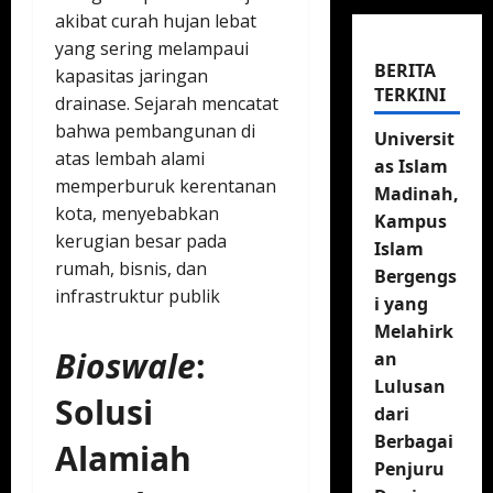
akibat curah hujan lebat
yang sering melampaui
BERITA
kapasitas jaringan
TERKINI
drainase. Sejarah mencatat
bahwa pembangunan di
Universit
atas lembah alami
as Islam
memperburuk kerentanan
Madinah,
kota, menyebabkan
Kampus
kerugian besar pada
Islam
rumah, bisnis, dan
Bergengs
infrastruktur publik
i yang
Melahirk
Bioswale
:
an
Lulusan
Solusi
dari
Berbagai
Alamiah
Penjuru