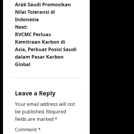
o
Arab Saudi Promosikan
Nilai Toleransi di
s
Indonesia
t
Next:
RVCMC Perluas
n
Kemitraan Karbon di
Asia, Perkuat Posisi Saudi
a
dalam Pasar Karbon
v
Global
i
g
Leave a Reply
a
Your email address will not
be published.
Required
t
fields are marked
*
i
Comment
*