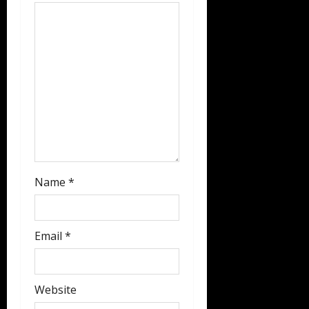
o
n
Name
*
Email
*
Website