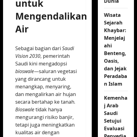
untuk
Dunia
Mengendalikan
Wisata
Sejarah
Air
Khaybar:
Menjelaj
ahi
Sebagai bagian dari
Saudi
Benteng,
Vision 2030
, pemerintah
Oasis,
Saudi kini mengadopsi
dan Jejak
bioswale
—saluran vegetasi
Peradaba
yang dirancang untuk
n Islam
menangkap, menyaring,
dan mengalirkan air hujan
Kemenha
secara bertahap ke tanah.
j Arab
Bioswale
tidak hanya
Saudi
mengurangi risiko banjir,
Setujui
tetapi juga meningkatkan
Evaluasi
kualitas air dengan
Penyedia