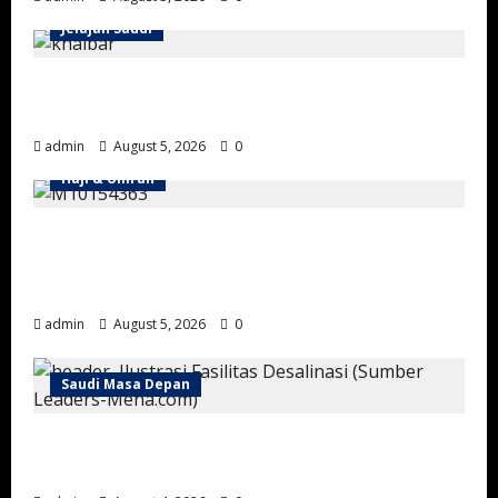
Jelajah Saudi
Wisata Sejarah Khaybar: Menjelajahi
Benteng, Oasis, dan Jejak Peradaban Islam
admin
August 5, 2026
0
Haji & Umrah
Kemenhaj Arab Saudi Setujui Evaluasi
Penyedia Layanan Jemaah Internasional
Musim Haji 1447 H
admin
August 5, 2026
0
Saudi Masa Depan
Arab Saudi Perkuat Industri Desalinasi
dengan Teknologi Lokal Pertama di Dunia