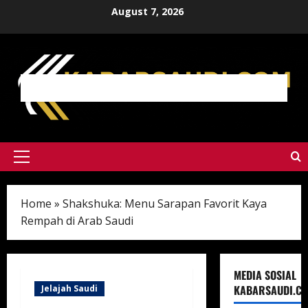
Skip
August 7, 2026
to
content
Primary
Menu
Home
»
Shakshuka: Menu Sarapan Favorit Kaya
Rempah di Arab Saudi
MEDIA SOSIAL
KABARSAUDI.C
Jelajah Saudi