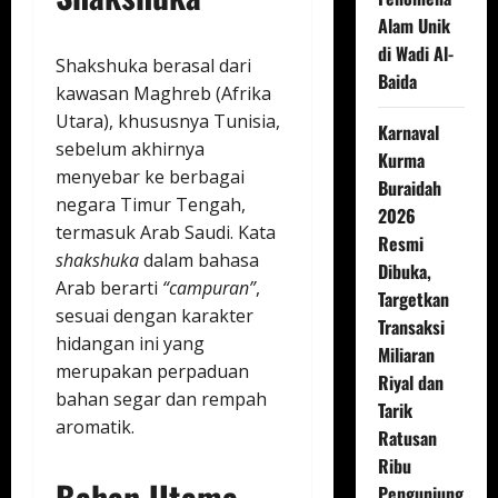
Alam Unik
di Wadi Al-
Shakshuka berasal dari
Baida
kawasan Maghreb (Afrika
Utara), khususnya Tunisia,
Karnaval
sebelum akhirnya
Kurma
menyebar ke berbagai
Buraidah
negara Timur Tengah,
2026
termasuk Arab Saudi. Kata
Resmi
shakshuka
dalam bahasa
Dibuka,
Arab berarti
“campuran”
,
Targetkan
sesuai dengan karakter
Transaksi
hidangan ini yang
Miliaran
merupakan perpaduan
Riyal dan
bahan segar dan rempah
Tarik
aromatik.
Ratusan
Ribu
Bahan Utama
Pengunjung