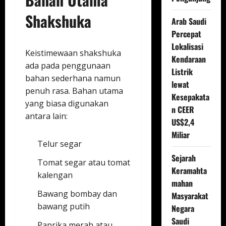
Shakshuka
Arab Saudi
Percepat
Lokalisasi
Keistimewaan shakshuka
Kendaraan
ada pada penggunaan
Listrik
bahan sederhana namun
lewat
penuh rasa. Bahan utama
Kesepakata
yang biasa digunakan
n CEER
antara lain:
US$2,4
Miliar
Telur segar
Sejarah
Tomat segar atau tomat
Keramahta
kalengan
mahan
Bawang bombay dan
Masyarakat
bawang putih
Negara
Saudi
Paprika merah atau