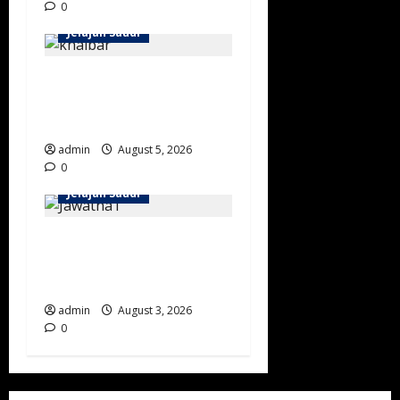
0
Jelajah Saudi
Wisata Sejarah Khaybar:
Menjelajahi Benteng, Oasis,
dan Jejak Peradaban Islam
admin
August 5, 2026
0
Jelajah Saudi
Masjid Jawatha Al-Ahsa:
Menjelajahi Salah Satu
Masjid Tertua di Arab Saudi
admin
August 3, 2026
0