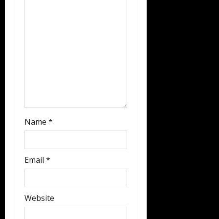
t
i
o
n
Name
*
Email
*
Website