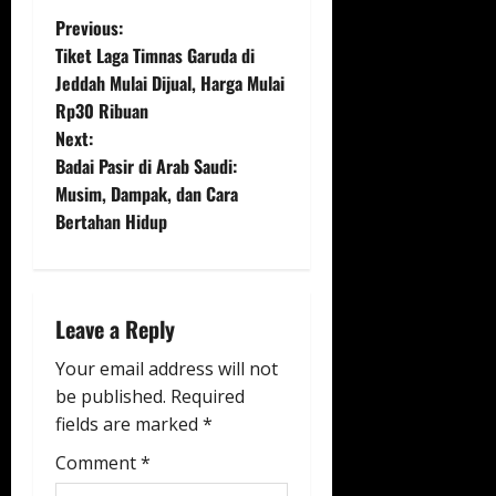
P
Previous:
Tiket Laga Timnas Garuda di
o
Jeddah Mulai Dijual, Harga Mulai
Rp30 Ribuan
s
Next:
t
Badai Pasir di Arab Saudi:
Musim, Dampak, dan Cara
n
Bertahan Hidup
a
v
Leave a Reply
i
Your email address will not
g
be published.
Required
fields are marked
*
a
Comment
*