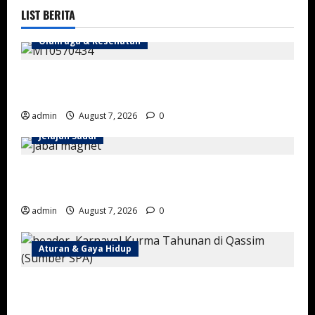
LIST BERITA
Olahraga & Kesehatan
Mengandung Nortadalafil, Arab Saudi Tarik 3 Produk
Kopi-Cokelat
admin
August 7, 2026
0
Jelajah Saudi
Gunung Magnet Madinah: Fenomena Alam Unik di
Wadi Al-Baida
admin
August 7, 2026
0
Aturan & Gaya Hidup
Karnaval Kurma Buraidah 2026 Resmi Dibuka,
Targetkan Transaksi Miliaran Riyal dan Tarik Ratusan