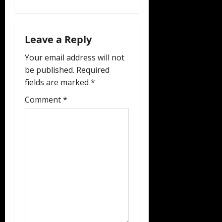
a
v
Leave a Reply
i
Your email address will not
be published.
Required
g
fields are marked
*
a
Comment
*
t
i
o
n