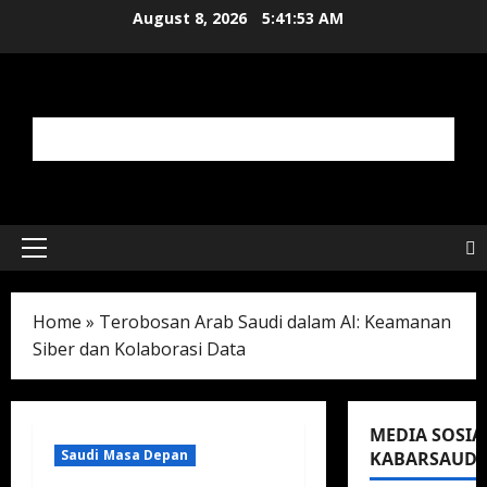
Skip
August 8, 2026
5:41:54 AM
to
content
Primary
Menu
Home
»
Terobosan Arab Saudi dalam AI: Keamanan
Siber dan Kolaborasi Data
MEDIA SOSIA
Saudi Masa Depan
KABARSAUDI