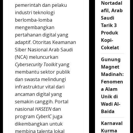
Nortadal
pemerintah dan pelaku
afil, Arab
industri teknologi
Saudi
berlomba-lomba
Tarik 3
mengembangkan
Produk
pertahanan digital yang
Kopi-
adaptif. Otoritas Keamanan
Cokelat
Siber Nasional Arab Saudi
(NCA) meluncurkan
Gunung
Cybersecurity Toolkit
yang
Magnet
membantu sektor publik
Madinah:
dan swasta melindungi
Fenomen
infrastruktur vital dari
a Alam
ancaman digital yang
Unik di
semakin canggih. Portal
Wadi Al-
nasional
HASEEN
dan
Baida
program
CyberIC
juga
Karnaval
dikembangkan untuk
Kurma
membina talenta lokal