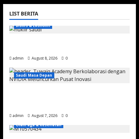
LIST BERITA
Bisnis & Ekonomi
Energi Nuklir Arab Saudi: Strategi Baru
Melampaui Ketergantungan Minyak
admin
August 8, 2026
0
Saudi Masa Depan
Arab Saudi Resmikan Pusat Inovasi AI
Pertama di Timur Tengah, Perkuat Posisi
sebagai Pemimpin Teknologi Global
admin
August 7, 2026
0
Olahraga & Kesehatan