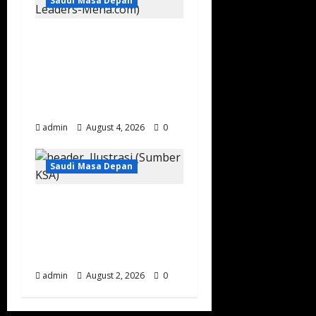
Saudi Masa Depan
Arab Saudi Perkuat
Industri Desalinasi
dengan Teknologi
Lokal Pertama di
Dunia
admin
August 4, 2026
0
Saudi Masa Depan
Kecepatan Internet
Arab Saudi Tembus 216
Mbps, Masuk Lima
Besar G20
admin
August 2, 2026
0