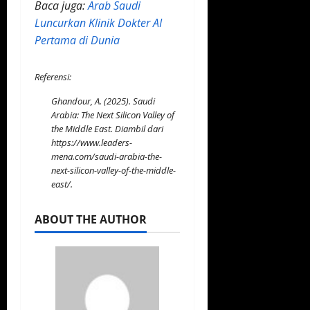
Baca juga:
Arab Saudi
Luncurkan Klinik Dokter AI
Pertama di Dunia
Referensi:
Ghandour, A. (2025). Saudi
Arabia: The Next Silicon Valley of
the Middle East. Diambil dari
https://www.leaders-
mena.com/saudi-arabia-the-
next-silicon-valley-of-the-middle-
east/
.
ABOUT THE AUTHOR