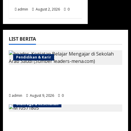
Muda
admin
August 2, 2026
0
LIST BERITA
Pendidikan & Karir
Kalender Sekolah Baru Saudi Resmi
Diumumkan, Reformasi Pendidikan
Semakin Dipercepat
admin
August 9, 2026
0
Olahraga & Kesehatan
Musim Balap Taif 2026 Memasuki Pekan
Ketiga di Arena King Khalid