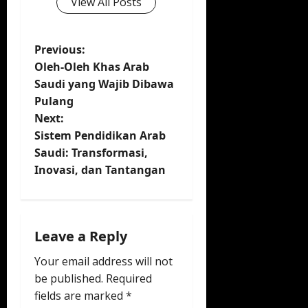
View All Posts
P
Previous:
Oleh-Oleh Khas Arab
o
Saudi yang Wajib Dibawa
Pulang
s
Next:
t
Sistem Pendidikan Arab
Saudi: Transformasi,
n
Inovasi, dan Tantangan
a
v
Leave a Reply
i
Your email address will not
be published.
Required
g
fields are marked
*