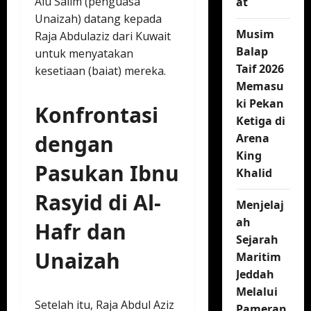
Alu Salim (penguasa
at
Unaizah) datang kepada
Musim
Raja Abdulaziz dari Kuwait
Balap
untuk menyatakan
Taif 2026
kesetiaan (baiat) mereka.
Memasu
ki Pekan
Konfrontasi
Ketiga di
dengan
Arena
King
Pasukan Ibnu
Khalid
Rasyid di Al-
Menjelaj
ah
Hafr dan
Sejarah
Unaizah
Maritim
Jeddah
Melalui
Setelah itu, Raja Abdul Aziz
Pameran