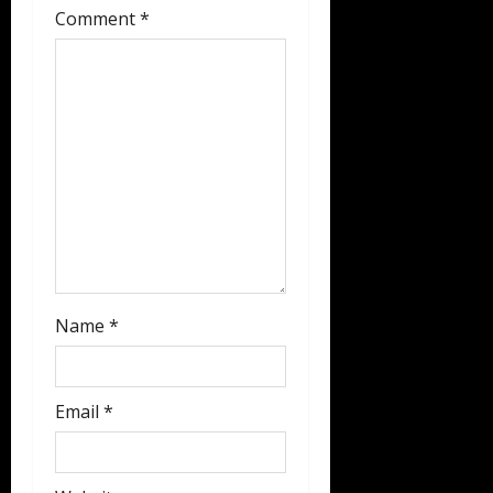
a
Comment
*
t
i
o
n
Name
*
Email
*