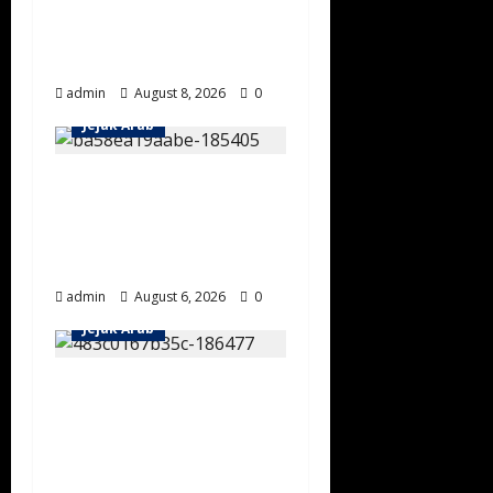
Melalui Pameran
Artefak di Museum
Laut Merah
admin
August 8, 2026
0
Jejak Arab
Sejarah
Keramahtamahan
Masyarakat Negara
Saudi Pertama
admin
August 6, 2026
0
Jejak Arab
Mengenal Tradisi
Berkuda Al Saud:
Lahirkan Prajurit
Tangguh Sejak Usia