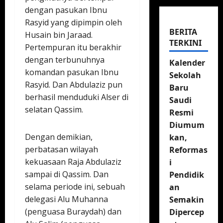
dengan pasukan Ibnu
Rasyid yang dipimpin oleh
BERITA
Husain bin Jaraad.
TERKINI
Pertempuran itu berakhir
dengan terbunuhnya
Kalender
komandan pasukan Ibnu
Sekolah
Rasyid. Dan Abdulaziz pun
Baru
berhasil menduduki Alser di
Saudi
selatan Qassim.
Resmi
Diumum
Dengan demikian,
kan,
perbatasan wilayah
Reformas
kekuasaan Raja Abdulaziz
i
sampai di Qassim. Dan
Pendidik
selama periode ini, sebuah
an
delegasi Alu Muhanna
Semakin
(penguasa Buraydah) dan
Dipercep