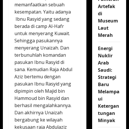
memanfaatkan sebuah
Artefak
kesempatan. Yaitu adanya
di
Ibnu Rasyid yang sedang
Museum
berada di camp Al-Hafr
Laut
untuk menyerang Kuwait.
Merah
Sehingga pasukannya
menyerang Unaizah. Dan
Energi
terbunuhlah komandan
Nuklir
pasukan Ibnu Rasyid di
Arab
sana. Kemudian Raja Abdul
Saudi:
Aziz bertemu dengan
Strategi
pasukan Ibnu Rasyid yang
Baru
dipimpin oleh Majid bin
Melampa
Hammoud bin Rasyid dan
ui
berhasil mengalahkannya.
Ketergan
Dan akhirnya Unaizah
tungan
bergabung ke wilayah
Minyak
kekusaan raja Abdulaziz