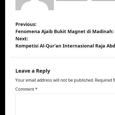
P
Previous:
Fenomena Ajaib Bukit Magnet di Madinah: 
o
Next:
s
Kompetisi Al-Qur’an Internasional Raja Abd
t
n
Leave a Reply
a
Your email address will not be published.
Required f
v
Comment
*
i
g