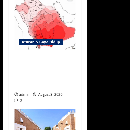
Aturan & Gaya Hidup
Arab Saudi Diprediksi Alami
Suhu di Atas Normal hingga
Oktober 2026, Warga
Diminta Waspada Cuaca
Ekstrem
admin
August 3, 2026
0