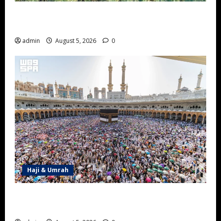
Wisata Sejarah Khaybar: Menjelajahi Benteng, Oasis,
dan Jejak Peradaban Islam
admin
August 5, 2026
0
Haji & Umrah
Kemenhaj Arab Saudi Setujui Evaluasi Penyedia
Layanan Jemaah Internasional Musim Haji 1447 H