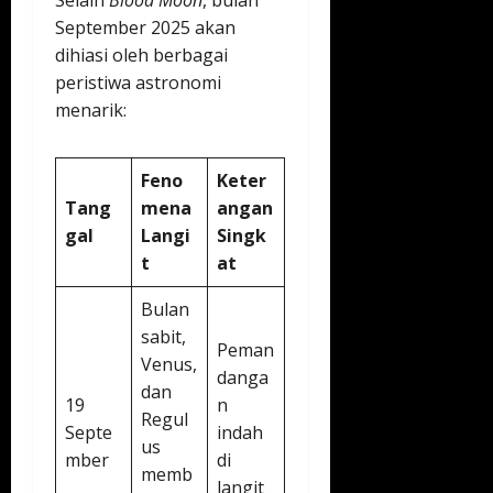
Selain
Blood Moon
, bulan
September 2025 akan
dihiasi oleh berbagai
peristiwa astronomi
menarik:
Feno
Keter
Tang
mena
angan
gal
Langi
Singk
t
at
Bulan
sabit,
Peman
Venus,
danga
dan
19
n
Regul
Septe
indah
us
mber
di
memb
langit