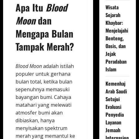
Apa Itu
Blood
Wisata
Sejarah
Moon
dan
Khaybar:
Mengapa Bulan
Menjelajahi
Benteng,
Tampak Merah?
Oasis, dan
Jejak
Peradaban
Blood Moon
adalah istilah
Islam
populer untuk gerhana
bulan total, ketika bulan
Kemenhaj
sepenuhnya memasuki
Arab Saudi
bayangan bumi. Cahaya
Setujui
matahari yang melewati
Evaluasi
atmosfer bumi akan
Penyedia
dibiaskan, hanya
Layanan
menyisakan spektrum
Jemaah
merah yang memantul ke
Internasion