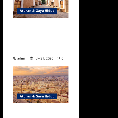
Aturan & Gaya Hidup
Mengenal Bahan Bangunan
Tradisional dan Modern di
Arab Saudi, Perpaduan
Warisan Arsitektur dan
Inovasi Ramah Lingkungan
admin
July 31, 2026
0
Aturan & Gaya Hidup
Ragam Hunian di Arab
Saudi: Panduan Memilih