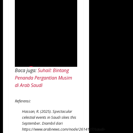
Baca juga:
Suhail: Bintang
Penanda Pergantian Musim
di Arab Saudi
Referensi:
Hassan, R. (2025). Spectacular
celestial events in Saudi skies this
September. Diambil dari
https://www.arabnews.com/node/2614137/saudi-