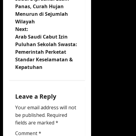
Panas, Curah Hujan
s
Menurun di Sejumlah
t
Wilayah
Next:
n
Arab Saudi Cabut Izin
Puluhan Sekolah Swasta:
a
Pemerintah Perketat
v
Standar Keselamatan &
Kepatuhan
i
g
Leave a Reply
a
Your email address will not
t
be published.
Required
fields are marked
*
i
Comment
*