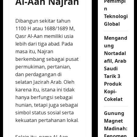
Al-Aan Najran
Pemimpi
n
Teknologi
Dibangun sekitar tahun
Global
1100 H atau 1688/1689 M,
Qasr Al-Aan memiliki usia
Mengand
lebih dari tiga abad. Pada
ung
masa itu, Najran
Nortadal
berkembang sebagai pusat
afil, Arab
permukiman, pertanian,
Saudi
dan perdagangan di
Tarik 3
selatan Jazirah Arab. Oleh
Produk
karena itu, istana ini tidak
Kopi-
hanya berfungsi sebagai
Cokelat
hunian, tetapi juga sebagai
simbol status sosial serta
Gunung
kekuatan pertahanan lokal.
Magnet
Madinah:
Fenomen