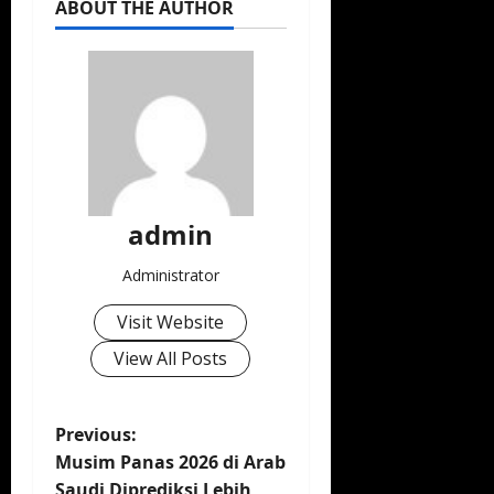
ABOUT THE AUTHOR
admin
Administrator
Visit Website
View All Posts
P
Previous:
Musim Panas 2026 di Arab
o
Saudi Diprediksi Lebih