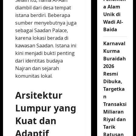
Selain itu, nama Al-Aan
a Alam
diambil dari desa tempat
Unik di
istana berdiri. Beberapa
Wadi Al-
sumber menyebutnya juga
Baida
sebagai Saadan Palace,
karena lokasi berada di
Karnaval
kawasan Saadan. Istana ini
Kurma
kini menjadi bukti penting
Buraidah
dari identitas budaya
2026
Najran dan sejarah
Resmi
komunitas lokal.
Dibuka,
Targetka
Arsitektur
n
Transaksi
Lumpur yang
Miliaran
Kuat dan
Riyal dan
Tarik
Adaptif
Ratusan