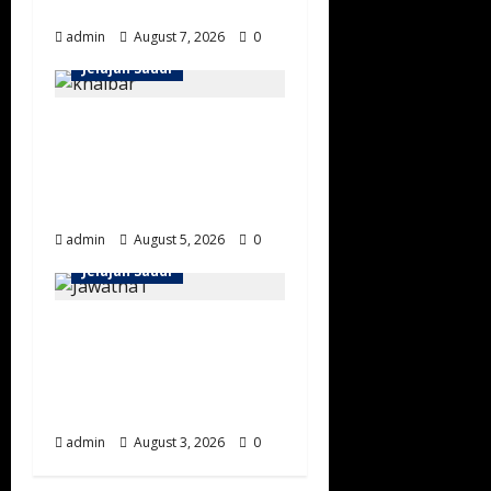
Baida
admin
August 7, 2026
0
Jelajah Saudi
Wisata Sejarah
Khaybar: Menjelajahi
Benteng, Oasis, dan
Jejak Peradaban Islam
admin
August 5, 2026
0
Jelajah Saudi
Masjid Jawatha Al-
Ahsa: Menjelajahi
Salah Satu Masjid
Tertua di Arab Saudi
admin
August 3, 2026
0