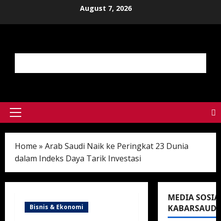
Skip
August 7, 2026
to
content
Primary
Menu
Home
»
Arab Saudi Naik ke Peringkat 23 Dunia
dalam Indeks Daya Tarik Investasi
MEDIA SOSIA
Bisnis & Ekonomi
KABARSAUDI