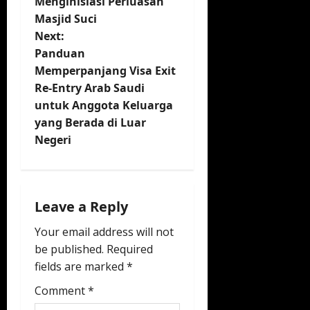
Menginisiasi Perluasan
s
Masjid Suci
t
Next:
Panduan
n
Memperpanjang Visa Exit
Re-Entry Arab Saudi
a
untuk Anggota Keluarga
v
yang Berada di Luar
Negeri
i
g
Leave a Reply
a
Your email address will not
t
be published.
Required
fields are marked
*
i
Comment
*
o