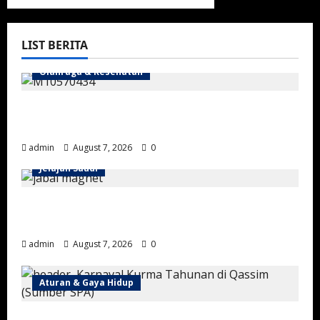
LIST BERITA
Olahraga & Kesehatan
Mengandung Nortadalafil, Arab Saudi Tarik
3 Produk Kopi-Cokelat
admin
August 7, 2026
0
Jelajah Saudi
Gunung Magnet Madinah: Fenomena Alam
Unik di Wadi Al-Baida
admin
August 7, 2026
0
Aturan & Gaya Hidup