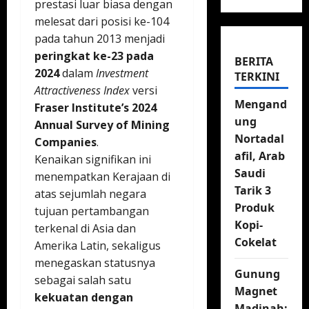
prestasi luar biasa dengan
melesat dari posisi ke-104
pada tahun 2013 menjadi
peringkat ke-23 pada
BERITA
2024
dalam
Investment
TERKINI
Attractiveness Index
versi
Mengand
Fraser Institute’s 2024
ung
Annual Survey of Mining
Nortadal
Companies
.
afil, Arab
Kenaikan signifikan ini
Saudi
menempatkan Kerajaan di
Tarik 3
atas sejumlah negara
Produk
tujuan pertambangan
Kopi-
terkenal di Asia dan
Cokelat
Amerika Latin, sekaligus
menegaskan statusnya
Gunung
sebagai salah satu
Magnet
kekuatan dengan
Madinah: