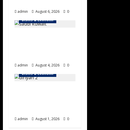
US$2,4 Miliar
admin
August 6, 2026
0
Bisnis & Ekonomi
Integrasi Digital Arab
Saudi dan Kuwait
Percepat Logistik
Lintas Batas
admin
August 4, 2026
0
Bisnis & Ekonomi
Diriyah Bangun
Superblok Waldorf
Astoria Senilai SAR2,7
Miliar
admin
August 1, 2026
0