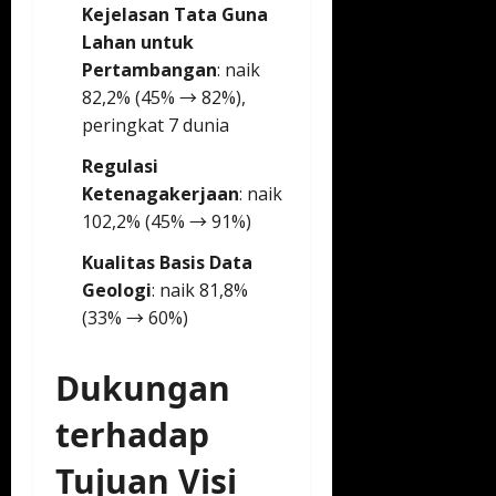
Kejelasan Tata Guna
Lahan untuk
Pertambangan
: naik
82,2% (45% → 82%),
peringkat 7 dunia
Regulasi
Ketenagakerjaan
: naik
102,2% (45% → 91%)
Kualitas Basis Data
Geologi
: naik 81,8%
(33% → 60%)
Dukungan
terhadap
Tujuan Visi