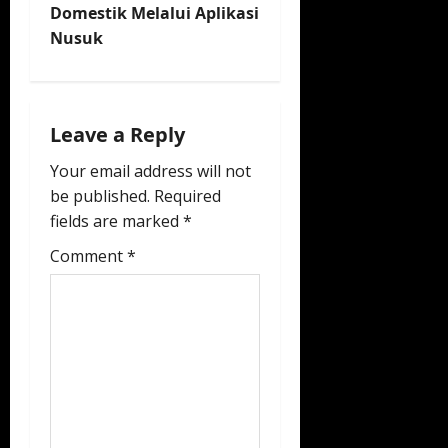
n
Domestik Melalui Aplikasi
Nusuk
a
v
i
Leave a Reply
Your email address will not
g
be published.
Required
a
fields are marked
*
t
Comment
*
i
o
n