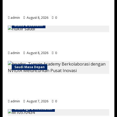
Menjelajah Sejarah Maritim Jeddah Melalui
Pameran Artefak di Museum Laut Merah
admin
August 8, 2026
0
Bisnis & Ekonomi
Energi Nuklir Arab Saudi: Strategi Baru
Melampaui Ketergantungan Minyak
admin
August 8, 2026
0
Saudi Masa Depan
Arab Saudi Resmikan Pusat Inovasi AI
Pertama di Timur Tengah, Perkuat Posisi
sebagai Pemimpin Teknologi Global
admin
August 7, 2026
0
Olahraga & Kesehatan