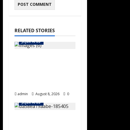
RELATED STORIES
Jejak Arab
Menjelajah Sejarah
Maritim Jeddah
Melalui Pameran
Artefak di Museum
Laut Merah
admin
August 8, 2026
0
Jejak Arab
Sejarah
Keramahtamahan