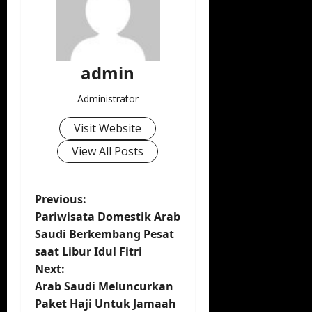
admin
Administrator
Visit Website
View All Posts
P
Previous:
Pariwisata Domestik Arab
o
Saudi Berkembang Pesat
saat Libur Idul Fitri
s
Next:
t
Arab Saudi Meluncurkan
Paket Haji Untuk Jamaah