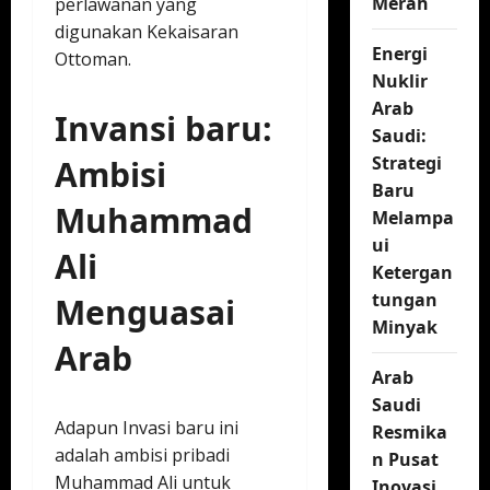
Merah
perlawanan yang
digunakan Kekaisaran
Energi
Ottoman.
Nuklir
Arab
Invansi baru:
Saudi:
Strategi
Ambisi
Baru
Muhammad
Melampa
ui
Ali
Ketergan
tungan
Menguasai
Minyak
Arab
Arab
Saudi
Adapun Invasi baru ini
Resmika
adalah ambisi pribadi
n Pusat
Muhammad Ali untuk
Inovasi