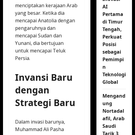
menciptakan kerajaan Arab
AI
yang besar. Ketika dia
Pertama
mencapai Anatolia dengan
di Timur
pengaruhnya dan
Tengah,
mencapai Sudan dan
Perkuat
Yunani, dia bertujuan
Posisi
untuk mencapai Teluk
sebagai
Persia.
Pemimpi
n
Invansi Baru
Teknologi
Global
dengan
Mengand
Strategi Baru
ung
Nortadal
afil, Arab
Dalam invasi barunya,
Saudi
Muhammad Ali Pasha
Tarik 3