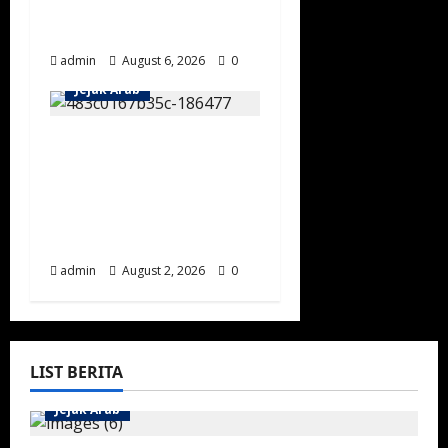
Masyarakat Negara
Saudi Pertama
admin
August 6, 2026
0
Jejak Arab
Mengenal Tradisi
Berkuda Al Saud:
Lahirkan Prajurit
Tangguh Sejak Usia
Muda
admin
August 2, 2026
0
LIST BERITA
Jejak Arab