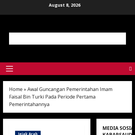
Skip
August 8, 2026
to
content
Primary
Menu
Home
»
Awal Guncangan Pemerintahan Imam
Faisal Bin Turki Pada Periode Pertama
Pemerintahannya
MEDIA SOSIA
Jejak Arab
KABARSAUDI