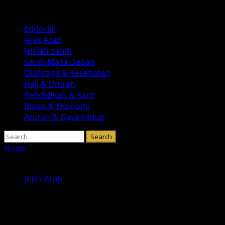
Skip
August 7, 2026
to
Primary
Editorial
content
Menu
Jejak Arab
Jelajah Saudi
Saudi Masa Depan
Olahraga & Kesehatan
Haji & Umrah
Pendidikan & Karir
Bisnis & Ekonomi
Aturan & Gaya Hidup
Search
for:
Home
»
Jabal Khandama: Saksi Bisu Kisah di Balik Fathu
Makkah
Jejak Arab
Jabal Khandama: Saksi Bisu Kisah di
Balik Fathu Makkah