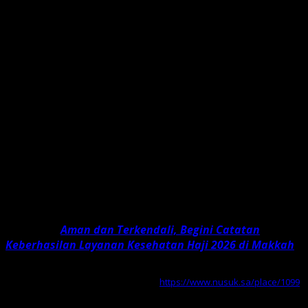
Haram. Dari puncaknya, Anda dapat melihat dengan jelas
halaman Masjidil Haram dan Menara Jam Mekah yang
terkenal. Pemandangan menakjubkan ini memungkinkan
Anda untuk menghargai keagungan tempat suci
tersebut secara lebih mendalam.
Penduduk Mekah sering menuju puncak Jabal
Khandama, membawa sajadah, kopi Saudi, dan beberapa
makanan manis yang lezat untuk menikmati suasana
indah dengan pemandangan yang menakjubkan. Mereka
menghabiskan momen ketenangan dan refleksi saat
matahari terbenam, menikmati angin sepoi-sepoi dan
suasana damai, serta mengabadikan banyak foto
kenangan.
Baca juga:
Aman dan Terkendali, Begini Catatan
Keberhasilan Layanan Kesehatan Haji 2026 di Makkah
Sumber: Nusuk. (n.d.).
جبل خندمة
. Kementerian Haji dan Umrah Arab
Saudi. Diakses pada 2 Juni 2026, dari
https://www.nusuk.sa/place/1099