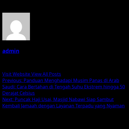
About the Author
admin
Administrator
Visit Website
View All Posts
Post
Previous:
Panduan Menghadapi Musim Panas di Arab
Saudi: Cara Bertahan di Tengah Suhu Ekstrem hingga 50
navigation
Derajat Celsius
Next:
Puncak Haji Usai, Masjid Nabawi Siap Sambut
Kembali Jamaah dengan Layanan Terpadu yang Nyaman
Leave a Reply