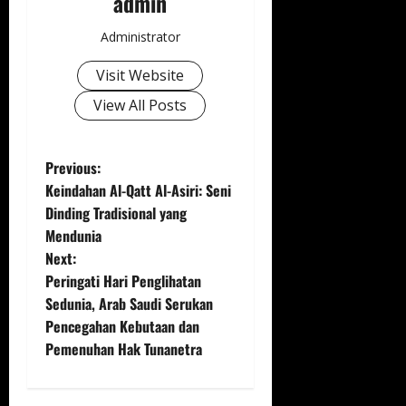
admin
Administrator
Visit Website
View All Posts
P
Previous:
Keindahan Al-Qatt Al-Asiri: Seni
o
Dinding Tradisional yang
Mendunia
s
Next:
t
Peringati Hari Penglihatan
Sedunia, Arab Saudi Serukan
n
Pencegahan Kebutaan dan
Pemenuhan Hak Tunanetra
a
v