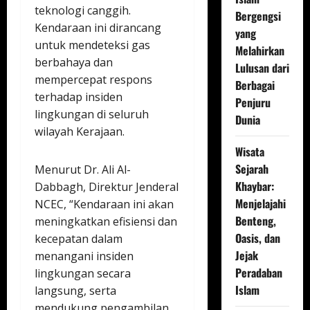
teknologi canggih.
Bergengsi
Kendaraan ini dirancang
yang
untuk mendeteksi gas
Melahirkan
berbahaya dan
Lulusan dari
mempercepat respons
Berbagai
terhadap insiden
Penjuru
lingkungan di seluruh
Dunia
wilayah Kerajaan.
Wisata
Sejarah
Menurut Dr. Ali Al-
Khaybar:
Dabbagh, Direktur Jenderal
Menjelajahi
NCEC, “Kendaraan ini akan
Benteng,
meningkatkan efisiensi dan
Oasis, dan
kecepatan dalam
Jejak
menangani insiden
Peradaban
lingkungan secara
Islam
langsung, serta
mendukung pengambilan