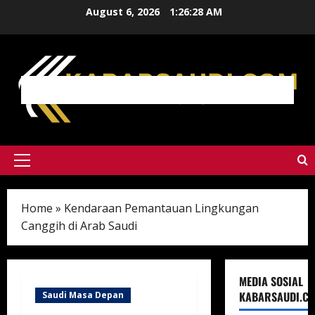
Skip
August 6, 2026
1:26:29 AM
to
content
Primary
Menu
Home
»
Kendaraan Pemantauan Lingkungan
Canggih di Arab Saudi
MEDIA SOSIAL
KABARSAUDI.C
Saudi Masa Depan