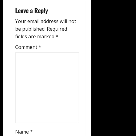
i
Leave a Reply
g
Your email address will not
be published.
Required
a
fields are marked
*
t
Comment
*
i
o
n
Name
*