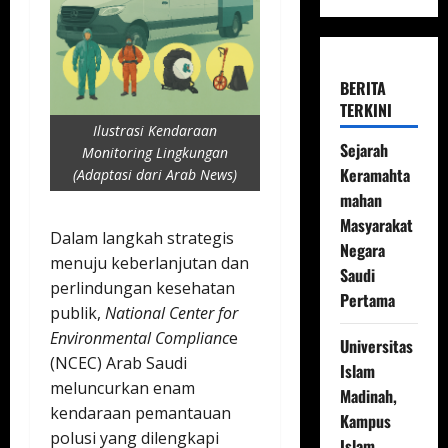
BERITA
TERKINI
Ilustrasi Kendaraan
Sejarah
Monitoring Lingkungan
Keramahta
(Adaptasi dari Arab News)
mahan
Masyarakat
Dalam langkah strategis
Negara
menuju keberlanjutan dan
Saudi
perlindungan kesehatan
Pertama
publik,
National Center for
Environmental Complianc
e
Universitas
(NCEC) Arab Saudi
Islam
meluncurkan enam
Madinah,
kendaraan pemantauan
Kampus
polusi yang dilengkapi
Islam