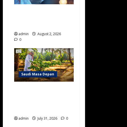
Kecepatan Internet Arab
Saudi Tembus 216 Mbps,
Masuk Lima Besar G20
admin
August 2, 2026
0
Saudi Masa Depan
Pasar Karbon Arab Saudi
Semakin Berkembang, Jadi
Motor Baru Ekonomi Hijau
Kawasan
admin
July 31, 2026
0