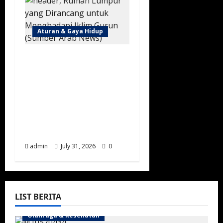
Aturan & Gaya Hidup
Mengenal Bahan
Bangunan Tradisional
dan Modern di Arab
Saudi, Perpaduan
Warisan Arsitektur dan
Inovasi Ramah
Lingkungan
admin
July 31, 2026
0
LIST BERITA
Olahraga & Kesehatan