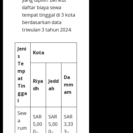
yang dipilih. Berikut
daftar biaya sewa
tempat tinggal di 3 kota
berdasarkan data
triwulan 3 tahun 2024:
Jeni
Kota
s
Te
mp
Da
at
Riya
Jedd
mm
Tin
dh
ah
am
gga
l
Sew
SAR
SAR
SAR
a
5,00
5,00
3,33
rum
0–
0–
3–