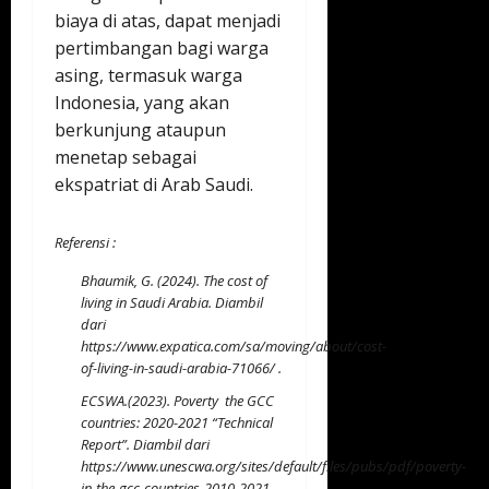
biaya di atas, dapat menjadi
pertimbangan bagi warga
asing, termasuk warga
Indonesia, yang akan
berkunjung ataupun
menetap sebagai
ekspatriat di Arab Saudi.
Referensi :
Bhaumik, G. (2024). The cost of
living in Saudi Arabia. Diambil
dari
https://www.expatica.com/sa/moving/about/cost-
of-living-in-saudi-arabia-71066/
.
ECSWA.(2023). Poverty the GCC
countries: 2020-2021 “Technical
Report”. Diambil dari
https://www.unescwa.org/sites/default/files/pubs/pdf/poverty-
in-the-gcc-countries-2010-2021-