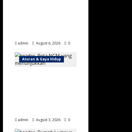
Dibuka, Targetkan
Transaksi Miliaran
Riyal dan Tarik
Ratusan Ribu
Pengunjung
admin
August 6, 2026
0
Aturan & Gaya Hidup
Arab Saudi Diprediksi
Alami Suhu di Atas
Normal hingga
Oktober 2026, Warga
Diminta Waspada
Cuaca Ekstrem
admin
August 3, 2026
0