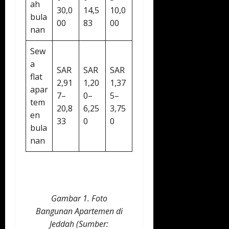
ah
30,0
14,5
10,0
bula
00
83
00
nan
Sew
a
SAR
SAR
SAR
flat
2,91
1,20
1,37
apar
7–
0–
5–
tem
20,8
6,25
3,75
en
33
0
0
bula
nan
Gambar 1. Foto
Bangunan Apartemen di
Jeddah (Sumber: