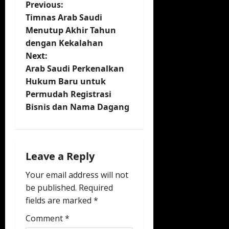
P
Previous:
Timnas Arab Saudi
o
Menutup Akhir Tahun
dengan Kekalahan
s
Next:
t
Arab Saudi Perkenalkan
Hukum Baru untuk
n
Permudah Registrasi
Bisnis dan Nama Dagang
a
v
i
Leave a Reply
Your email address will not
g
be published.
Required
a
fields are marked
*
t
Comment
*