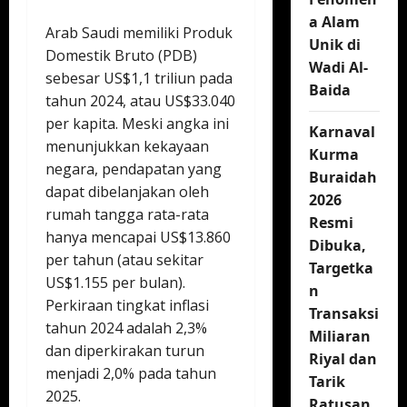
a Alam
Arab Saudi memiliki Produk
Unik di
Domestik Bruto (PDB)
Wadi Al-
sebesar US$1,1 triliun pada
Baida
tahun 2024, atau US$33.040
per kapita. Meski angka ini
Karnaval
menunjukkan kekayaan
Kurma
negara, pendapatan yang
Buraidah
dapat dibelanjakan oleh
2026
rumah tangga rata-rata
Resmi
hanya mencapai US$13.860
Dibuka,
per tahun (atau sekitar
Targetka
US$1.155 per bulan).
n
Perkiraan tingkat inflasi
Transaksi
tahun 2024 adalah 2,3%
Miliaran
dan diperkirakan turun
Riyal dan
menjadi 2,0% pada tahun
Tarik
2025.
Ratusan