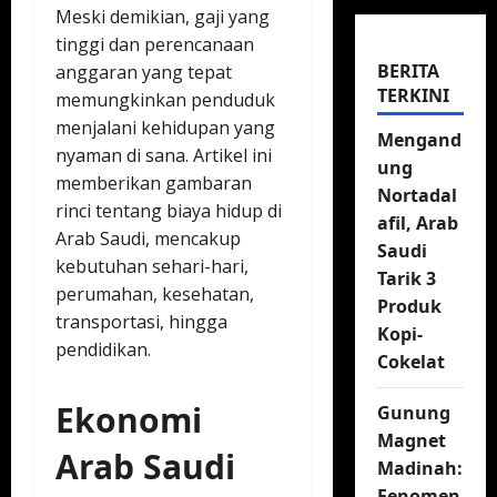
Meski demikian, gaji yang
tinggi dan perencanaan
BERITA
anggaran yang tepat
TERKINI
memungkinkan penduduk
menjalani kehidupan yang
Mengand
nyaman di sana. Artikel ini
ung
memberikan gambaran
Nortadal
rinci tentang biaya hidup di
afil, Arab
Arab Saudi, mencakup
Saudi
kebutuhan sehari-hari,
Tarik 3
perumahan, kesehatan,
Produk
transportasi, hingga
Kopi-
pendidikan.
Cokelat
Ekonomi
Gunung
Magnet
Arab Saudi
Madinah:
Fenomen