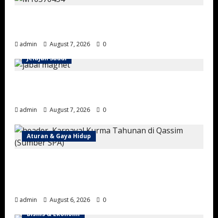
Mengandung Nortadalafil, Arab Saudi Tarik
3 Produk Kopi-Cokelat
admin
August 7, 2026
0
Jelajah Saudi
Gunung Magnet Madinah: Fenomena Alam
Unik di Wadi Al-Baida
admin
August 7, 2026
0
Aturan & Gaya Hidup
Karnaval Kurma Buraidah 2026 Resmi
Dibuka, Targetkan Transaksi Miliaran Riyal
dan Tarik Ratusan Ribu Pengunjung
admin
August 6, 2026
0
Bisnis & Ekonomi