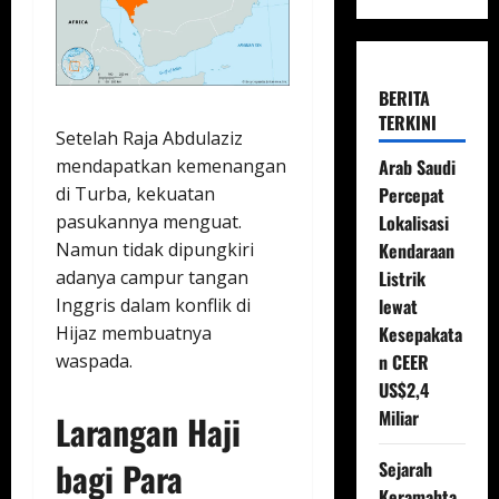
BERITA
TERKINI
Setelah Raja Abdulaziz
mendapatkan kemenangan
Arab Saudi
di Turba, kekuatan
Percepat
pasukannya menguat.
Lokalisasi
Namun tidak dipungkiri
Kendaraan
adanya campur tangan
Listrik
Inggris dalam konflik di
lewat
Hijaz membuatnya
Kesepakata
waspada.
n CEER
US$2,4
Miliar
Larangan Haji
bagi Para
Sejarah
Keramahta