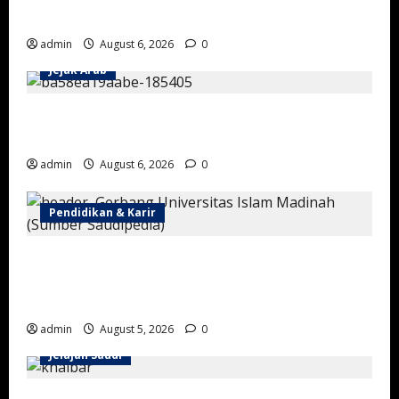
lewat Kesepakatan CEER US$2,4 Miliar
admin
August 6, 2026
0
Jejak Arab
Sejarah Keramahtamahan Masyarakat Negara Saudi
Pertama
admin
August 6, 2026
0
Pendidikan & Karir
Universitas Islam Madinah, Kampus Islam Bergengsi
yang Melahirkan Lulusan dari Berbagai Penjuru
Dunia
admin
August 5, 2026
0
Jelajah Saudi