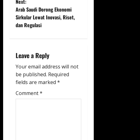
Next:
n
Arab Saudi Dorong Ekonomi
Sirkular Lewat Inovasi, Riset,
a
dan Regulasi
v
i
Leave a Reply
g
Your email address will not
a
be published.
Required
fields are marked
*
t
Comment
*
i
o
n