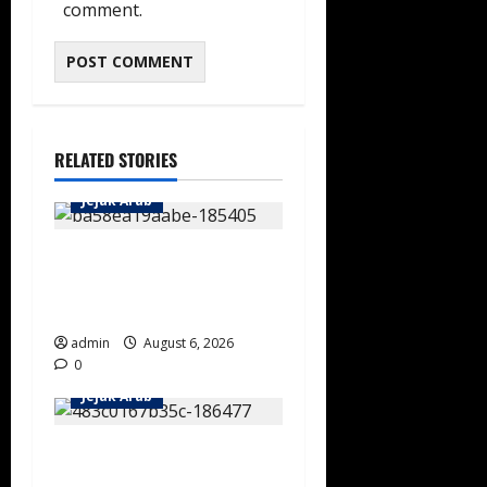
comment.
RELATED STORIES
Jejak Arab
Sejarah Keramahtamahan
Masyarakat Negara Saudi
Pertama
admin
August 6, 2026
0
Jejak Arab
Mengenal Tradisi Berkuda Al
Saud: Lahirkan Prajurit