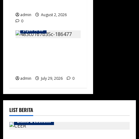
Tangguh Sejak Usia Muda
admin
August 2, 2026
0
Jejak Arab
Rahasia Kekuatan Kavaleri
Negara Saudi Pertama:
Manuver Cepat Berbekal
Kuda Arab Murni
admin
July 29, 2026
0
LIST BERITA
Bisnis & Ekonomi
Arab Saudi Percepat Lokalisasi Kendaraan Listrik