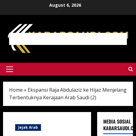
Skip
August 6, 2026
to
content
Primary
Menu
Home
»
Ekspansi Raja Abdulaziz ke Hijaz Menjelang
Terbentuknya Kerajaan Arab Saudi (2)
MEDIA SOSIAL
KABARSAUDI.C
Jejak Arab