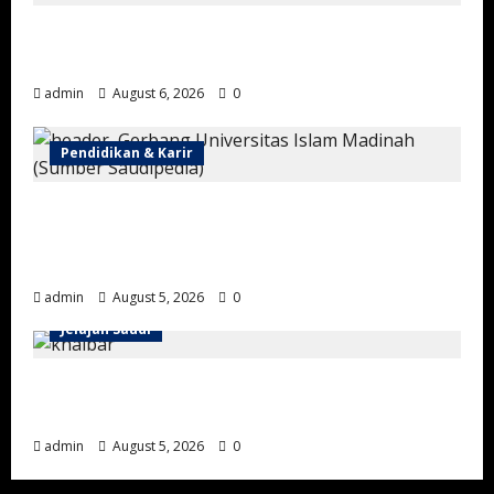
Sejarah Keramahtamahan Masyarakat
Negara Saudi Pertama
admin
August 6, 2026
0
Pendidikan & Karir
Universitas Islam Madinah, Kampus Islam
Bergengsi yang Melahirkan Lulusan dari
Berbagai Penjuru Dunia
admin
August 5, 2026
0
Jelajah Saudi
Wisata Sejarah Khaybar: Menjelajahi
Benteng, Oasis, dan Jejak Peradaban Islam
admin
August 5, 2026
0