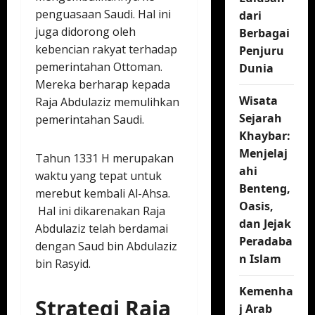
penguasaan Saudi. Hal ini
dari
juga didorong oleh
Berbagai
kebencian rakyat terhadap
Penjuru
pemerintahan Ottoman.
Dunia
Mereka berharap kepada
Wisata
Raja Abdulaziz memulihkan
Sejarah
pemerintahan Saudi.
Khaybar:
Menjelaj
Tahun 1331 H merupakan
ahi
waktu yang tepat untuk
Benteng,
merebut kembali Al-Ahsa.
Oasis,
Hal ini dikarenakan Raja
dan Jejak
Abdulaziz telah berdamai
Peradaba
dengan Saud bin Abdulaziz
n Islam
bin Rasyid.
Kemenha
Strategi Raja
j Arab