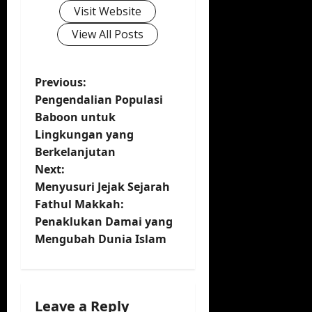
Visit Website
View All Posts
P
Previous:
Pengendalian Populasi
o
Baboon untuk
Lingkungan yang
s
Berkelanjutan
t
Next:
Menyusuri Jejak Sejarah
n
Fathul Makkah:
Penaklukan Damai yang
a
Mengubah Dunia Islam
v
i
Leave a Reply