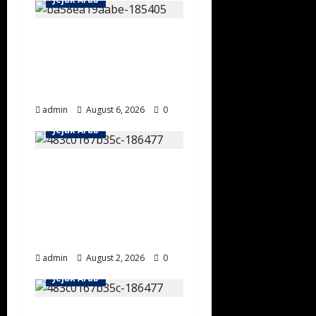
Sejarah
Keramahtamahan
Masyarakat Negara
Saudi Pertama
admin
August 6, 2026
0
Jejak Arab
Mengenal Tradisi
Berkuda Al Saud:
Lahirkan Prajurit
Tangguh Sejak Usia
Muda
admin
August 2, 2026
0
Jejak Arab