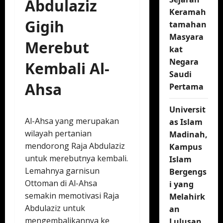
Abdulaziz
Keramah
Gigih
tamahan
Masyara
Merebut
kat
Negara
Kembali Al-
Saudi
Ahsa
Pertama
Universit
Al-Ahsa yang merupakan
as Islam
wilayah pertanian
Madinah,
mendorong Raja Abdulaziz
Kampus
untuk merebutnya kembali.
Islam
Lemahnya garnisun
Bergengs
Ottoman di Al-Ahsa
i yang
semakin memotivasi Raja
Melahirk
Abdulaziz untuk
an
mengembalikannya ke
Lulusan