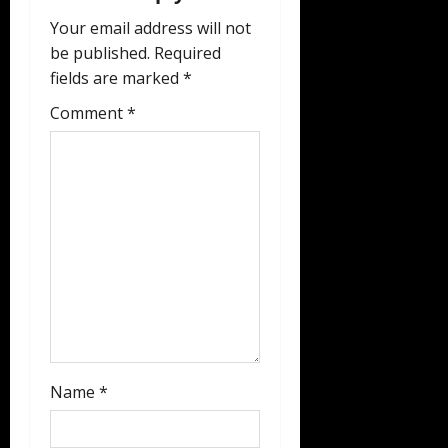
g
Your email address will not
a
be published.
Required
fields are marked
*
t
Comment
*
i
o
n
Name
*