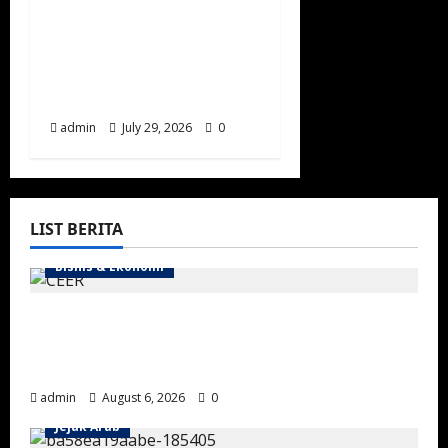
Rahasia Kekuatan
Kavaleri Negara Saudi
Pertama: Manuver
Cepat Berbekal Kuda
Arab Murni
admin
July 29, 2026
0
LIST BERITA
Bisnis & Ekonomi
Arab Saudi Percepat Lokalisasi Kendaraan
Listrik lewat Kesepakatan CEER US$2,4
Miliar
admin
August 6, 2026
0
Jejak Arab