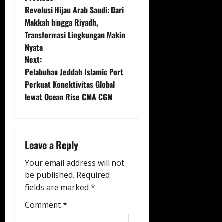
P
Revolusi Hijau Arab Saudi: Dari
o
Makkah hingga Riyadh,
Transformasi Lingkungan Makin
s
Nyata
t
Next:
Pelabuhan Jeddah Islamic Port
n
Perkuat Konektivitas Global
lewat Ocean Rise CMA CGM
a
v
i
Leave a Reply
g
Your email address will not
be published.
Required
a
fields are marked
*
t
Comment
*