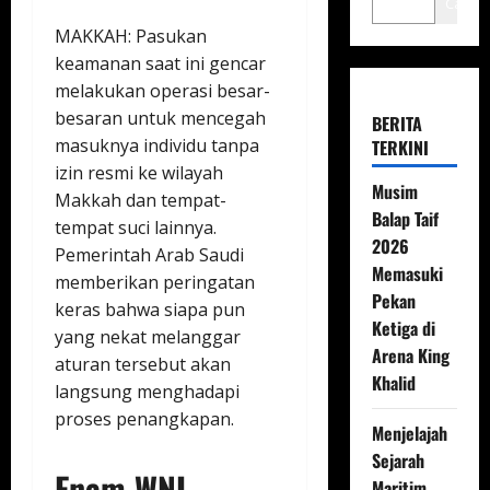
Cari
MAKKAH: Pasukan
keamanan saat ini gencar
melakukan operasi besar-
besaran untuk mencegah
BERITA
masuknya individu tanpa
TERKINI
izin resmi ke wilayah
Musim
Makkah dan tempat-
Balap Taif
tempat suci lainnya.
2026
Pemerintah Arab Saudi
Memasuki
memberikan peringatan
Pekan
keras bahwa siapa pun
Ketiga di
yang nekat melanggar
Arena King
aturan tersebut akan
Khalid
langsung menghadapi
proses penangkapan.
Menjelajah
Sejarah
Enam WNI
Maritim