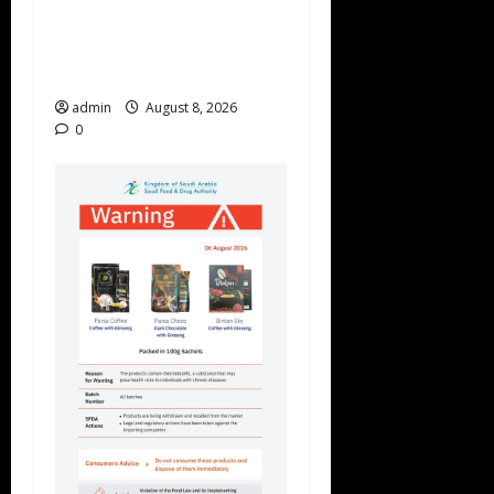
Musim Balap Taif 2026
Memasuki Pekan Ketiga di
Arena King Khalid
admin
August 8, 2026
0