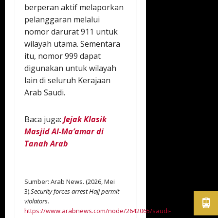
berperan aktif melaporkan
pelanggaran melalui
nomor darurat 911 untuk
wilayah utama. Sementara
itu, nomor 999 dapat
digunakan untuk wilayah
lain di seluruh Kerajaan
Arab Saudi.
Baca juga:
Jejak Klasik
Masjid Al-Ma’amar di
Tanah Arab
Sumber: Arab News. (2026, Mei
3).
Security forces arrest Hajj permit
violators
.
https://www.arabnews.com/node/2642065/saudi-