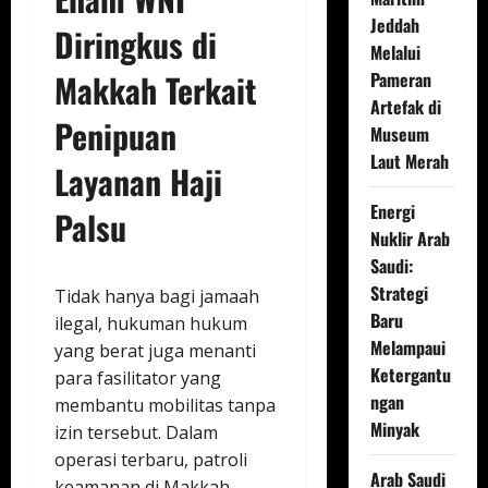
Jeddah
Diringkus di
Melalui
Makkah Terkait
Pameran
Artefak di
Penipuan
Museum
Laut Merah
Layanan Haji
Energi
Palsu
Nuklir Arab
Saudi:
Strategi
Tidak hanya bagi jamaah
Baru
ilegal, hukuman hukum
Melampaui
yang berat juga menanti
Ketergantu
para fasilitator yang
ngan
membantu mobilitas tanpa
Minyak
izin tersebut. Dalam
operasi terbaru, patroli
Arab Saudi
keamanan di Makkah