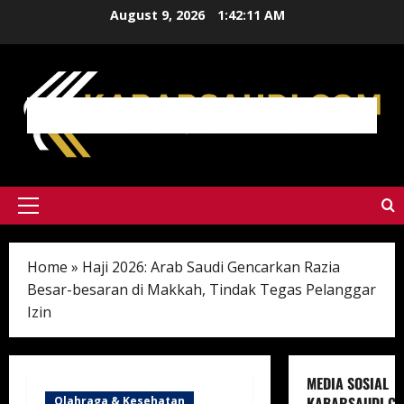
Skip
August 9, 2026
1:42:12 AM
to
content
Primary
Menu
Home
»
Haji 2026: Arab Saudi Gencarkan Razia
Besar-besaran di Makkah, Tindak Tegas Pelanggar
Izin
MEDIA SOSIAL
KABARSAUDI.C
Olahraga & Kesehatan