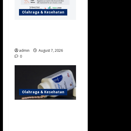
Olahraga & Kesehatan
Mengandung Nortadalafil,
Arab Saudi Tarik 3 Produk
Kopi-Cokelat
admin
August 7, 2026
0
Olahraga & Kesehatan
Bantu Pertahankan Berat
Badan Ideal, SFDA Resmi
Beri Izin Edar untuk
Foundayo