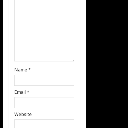
i
o
n
Name
*
Email
*
Website