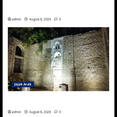
Musim Balap Taif 2026 Memasuki Pekan Ketiga di
Arena King Khalid
admin
August 8, 2026
0
Jejak Arab
Menjelajah Sejarah Maritim Jeddah Melalui Pameran
Artefak di Museum Laut Merah
admin
August 8, 2026
0