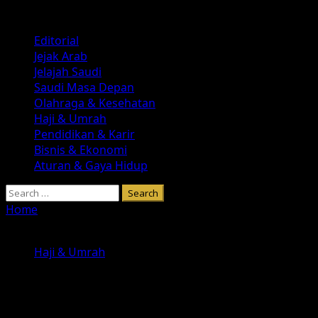
Skip
August 7, 2026
to
Primary
Editorial
content
Menu
Jejak Arab
Jelajah Saudi
Saudi Masa Depan
Olahraga & Kesehatan
Haji & Umrah
Pendidikan & Karir
Bisnis & Ekonomi
Aturan & Gaya Hidup
Search
for:
Home
»
Haji 2025: Arab Saudi Pastikan Keamanan
Makanan dan Obat untuk Jamaah
Haji & Umrah
Haji 2025: Arab Saudi Pastikan
Keamanan Makanan dan Obat