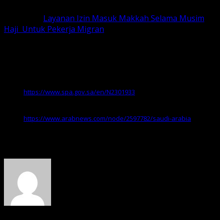
Baca juga:
Layanan Izin Masuk Makkah Selama Musim
Haji Untuk Pekerja Migran
Sumber:
Saudi Press Agency. (2025, April 20).
SFDA affirms readiness to
ensure product safety for Hajj season 1446 AH
.
https://www.spa.gov.sa/en/N2301933
Arab News. (2024, April 20). Saudi Food and Drug Authority to run
awareness campaign for pilgrims.
Arab News.
https://www.arabnews.com/node/2597782/saudi-arabia
About the Author