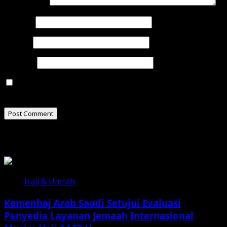
Comment
*
Name
*
Email
*
Website
Save my name, email, and website in this browser for
the next time I comment.
Related Stories
Haji & Umrah
Kemenhaj Arab Saudi Setujui Evaluasi
Penyedia Layanan Jemaah Internasional