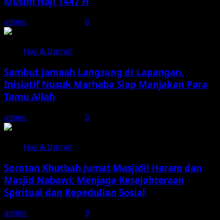
Musim Haji 1447 H
admin
August 5, 2026
0
Haji & Umrah
Sambut Jamaah Langsung di Lapangan,
Inisiatif Nusuk Marhaba Siap Manjakan Para
Tamu Allah
admin
August 4, 2026
0
Haji & Umrah
Sorotan Khutbah Jumat Masjidil Haram dan
Masjid Nabawi: Menjaga Kesejahteraan
Spiritual dan Kepedulian Sosial
admin
August 1, 2026
0