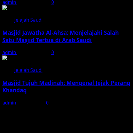
admin
August 5, 2026
0
Jelajah Saudi
Masjid Jawatha Al-Ahsa: Menjelajahi Salah
Satu Masjid Tertua di Arab Saudi
admin
August 3, 2026
0
Jelajah Saudi
Masjid Tujuh Madinah: Mengenal Jejak Perang
Khandaq
admin
July 31, 2026
0
Media Sosial kabarsaudi.com