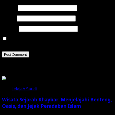
Name
*
Email
*
Website
Save my name, email, and website in this browser for
the next time I comment.
Related Stories
Jelajah Saudi
Wisata Sejarah Khaybar: Menjelajahi Benteng,
Oasis, dan Jejak Peradaban Islam