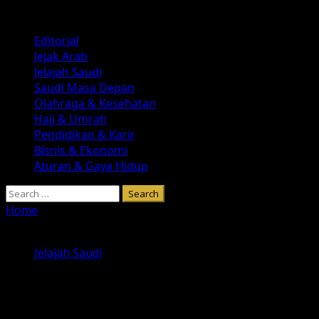
Skip
August 6, 2026
to
Primary
Editorial
content
Menu
Jejak Arab
Jelajah Saudi
Saudi Masa Depan
Olahraga & Kesehatan
Haji & Umrah
Pendidikan & Karir
Bisnis & Ekonomi
Aturan & Gaya Hidup
Search
for:
Home
»
Mengenal Gua Hira: Tempat Wahyu Pertama
Diturunkan
Jelajah Saudi
Mengenal Gua Hira: Tempat Wahyu
Pertama Diturunkan