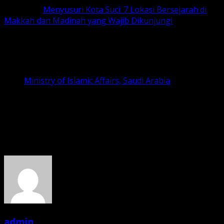
Baca Juga
Menyusuri Kota Suci: 7 Lokasi Bersejarah di
Makkah dan Madinah yang Wajib Dikunjungi
Referensi
Surah Al-‘Alaq Ayat 1–5 – Quran.com
Sirah Nabawiyah oleh Ibn Hisham
Ministry of Islamic Affairs, Saudi Arabia
General Presidency for the Affairs of the Two Holy
Mosques
Google Maps: Gua Hira Location
About the Author
admin