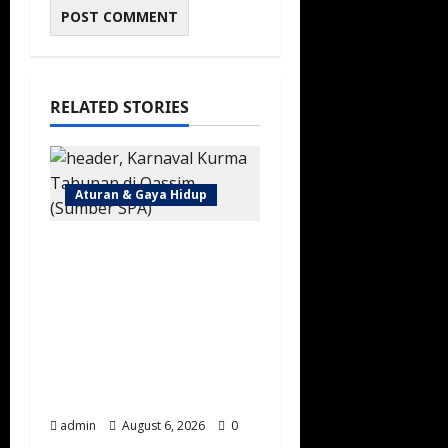
RELATED STORIES
Aturan & Gaya Hidup
Karnaval Kurma
Buraidah 2026 Resmi
Dibuka, Targetkan
Transaksi Miliaran
Riyal dan Tarik
Ratusan Ribu
Pengunjung
admin
August 6, 2026
0