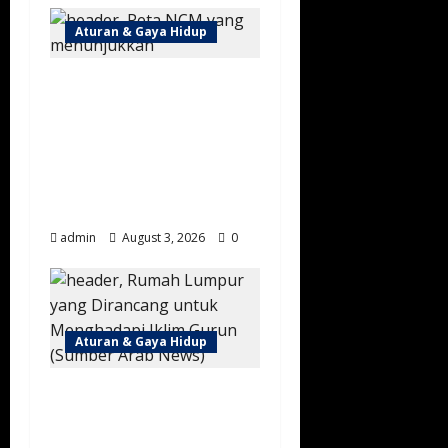
Aturan & Gaya Hidup
Arab Saudi Diprediksi
Alami Suhu di Atas
Normal hingga
Oktober 2026, Warga
Diminta Waspada
Cuaca Ekstrem
admin
August 3, 2026
0
Aturan & Gaya Hidup
Mengenal Bahan
Bangunan Tradisional
dan Modern di Arab