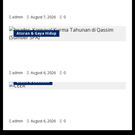
Gunung Magnet Madinah: Fenomena Alam
Unik di Wadi Al-Baida
admin
August 7, 2026
0
Aturan & Gaya Hidup
Karnaval Kurma Buraidah 2026 Resmi
Dibuka, Targetkan Transaksi Miliaran Riyal
dan Tarik Ratusan Ribu Pengunjung
admin
August 6, 2026
0
Bisnis & Ekonomi
Arab Saudi Percepat Lokalisasi Kendaraan
Listrik lewat Kesepakatan CEER US$2,4
Miliar
admin
August 6, 2026
0