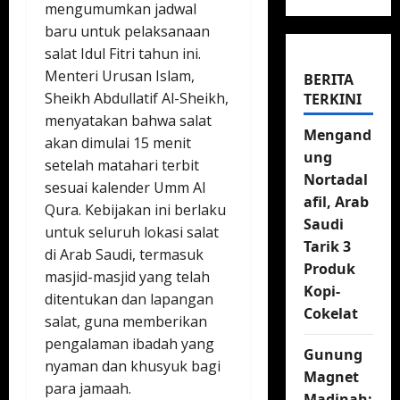
mengumumkan jadwal
baru untuk pelaksanaan
salat Idul Fitri tahun ini.
Menteri Urusan Islam,
BERITA
Sheikh Abdullatif Al-Sheikh,
TERKINI
menyatakan bahwa salat
Mengand
akan dimulai 15 menit
ung
setelah matahari terbit
Nortadal
sesuai kalender Umm Al
afil, Arab
Qura. Kebijakan ini berlaku
Saudi
untuk seluruh lokasi salat
Tarik 3
di Arab Saudi, termasuk
Produk
masjid-masjid yang telah
Kopi-
ditentukan dan lapangan
Cokelat
salat, guna memberikan
pengalaman ibadah yang
Gunung
nyaman dan khusyuk bagi
Magnet
para jamaah.
Madinah: