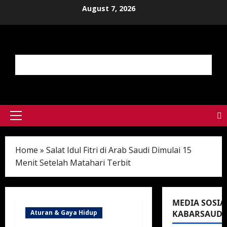
Skip
August 7, 2026
to
content
Primary
Menu
Home
»
Salat Idul Fitri di Arab Saudi Dimulai 15
Menit Setelah Matahari Terbit
MEDIA SOSIA
Aturan & Gaya Hidup
KABARSAUDI