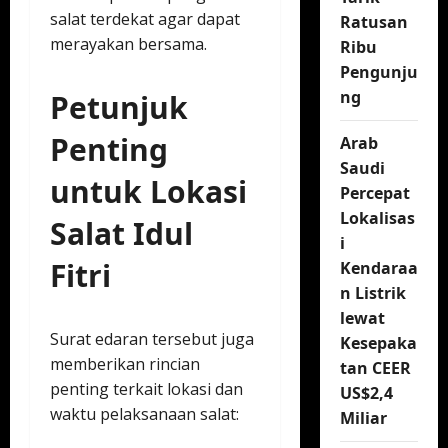
salat terdekat agar dapat
Ratusan
merayakan bersama.
Ribu
Pengunju
ng
Petunjuk
Penting
Arab
Saudi
untuk Lokasi
Percepat
Lokalisas
Salat Idul
i
Fitri
Kendaraa
n Listrik
lewat
Surat edaran tersebut juga
Kesepaka
memberikan rincian
tan CEER
penting terkait lokasi dan
US$2,4
waktu pelaksanaan salat:
Miliar