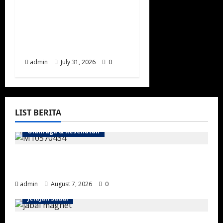
Saudi, Perpaduan
Warisan Arsitektur dan
Inovasi Ramah
Lingkungan
admin
July 31, 2026
0
LIST BERITA
Olahraga & Kesehatan
Mengandung Nortadalafil, Arab Saudi Tarik
3 Produk Kopi-Cokelat
admin
August 7, 2026
0
Jelajah Saudi