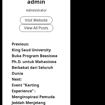
admin
Administrator
Visit Website
View All Posts
P
Previous:
King Saud University
o
Buka Program Beasiswa
Ph.D. untuk Mahasiswa
s
Berbakat dari Seluruh
t
Dunia
Next:
n
Event “Karting
Experience” :
a
Menginspirasi Pemuda
v
Jeddah Menjelang