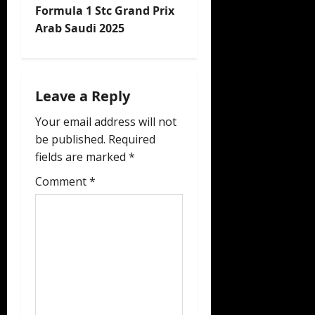
Formula 1 Stc Grand Prix
i
Arab Saudi 2025
g
a
Leave a Reply
t
Your email address will not
be published.
Required
i
fields are marked
*
o
Comment
*
n